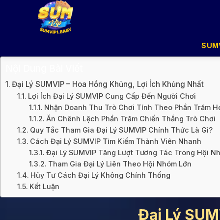
Bỏ
qua
nội
dung
SUM
Nội Dung Bài Viết
Đại Lý SUMVIP – Hoa Hồng Khủng, Lợi Ích Khủng Nhất
Lợi Ích Đại Lý SUMVIP Cung Cấp Đến Người Chơi
Nhận Doanh Thu Trò Chơi Tính Theo Phần Trăm 
Ăn Chênh Lệch Phần Trăm Chiến Thắng Trò Chơi
Quy Tắc Tham Gia Đại Lý SUMVIP Chính Thức Là Gì?
Cách Đại Lý SUMVIP Tìm Kiếm Thành Viên Nhanh
Đại Lý SUMVIP Tăng Lượt Tương Tác Trong Hội N
Tham Gia Đại Lý Liên Theo Hội Nhóm Lớn
Hủy Tư Cách Đại Lý Không Chính Thống
Kết Luận
Đại Lý SUM