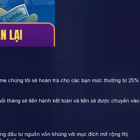
game chúng tôi sẽ hoàn trả cho các bạn mức thưởng từ 25%
ối tháng sẽ tiến hành kết toán và tiền sẽ được chuyển vào
ang đầu tư nguồn vốn khủng với mục đích mở rộng thị