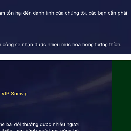
làm tổn hại đến danh tính của chúng tôi, các bạn cần phải
ành công sẽ nhận được nhiều mức hoa hồng tương thích.
/
VIP Sumvip
e bài đổi thưởng được nhiều người
ân thiện, vận hành mượt mà cùng hệ