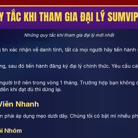
Những quy tắc khi tham gia đại lý mới nhất
ng tin xác nhận về danh tính, tất cả mọi người hãy tiến hành
ông, sau đó tiến hành đăng ký đại lý chính thức. Yêu cầu c
.
5 người trở nên trong vòng 1 tháng. Trường hợp bạn không đ
đến khi đạt đủ thì dừng lại.
Viên Nhanh
phải áp dụng mẹo dưới dây. Chúng tôi có bật mí nhiều ph
ội Nhóm