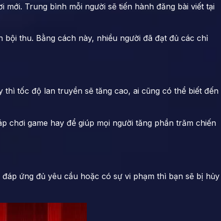
i mới. Trung bình mỗi người sẽ tiến hành đăng bài viết tại
n bội thu. Bằng cách này, nhiều người đã đạt đủ các chỉ
ì tốc độ lan truyền sẽ tăng cao, ai cũng có thể biết đến
áp chơi game hay để giúp mọi người tăng phần trăm chiến
 đáp ứng đủ yêu cầu hoặc có sự vi phạm thì bạn sẽ bị hủy