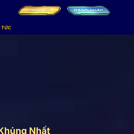
N TỨC
 Khủng Nhất