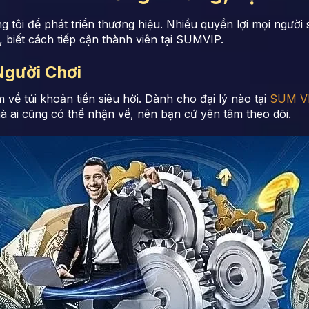
ng tôi để phát triển thương hiệu. Nhiều quyền lợi mọi ngư
p, biết cách tiếp cận thành viên tại SUMVIP.
Người Chơi
về túi khoản tiền siêu hời. Dành cho đại lý nào tại
SUM V
 mà ai cũng có thể nhận về, nên bạn cứ yên tâm theo dõi.