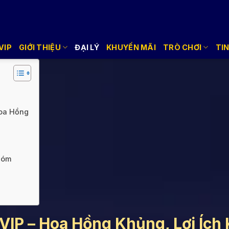
VIP
GIỚI THIỆU
ĐẠI LÝ
KHUYẾN MÃI
TRÒ CHƠI
TI
Hoa Hồng
hóm
VIP – Hoa Hồng Khủng, Lợi Ích