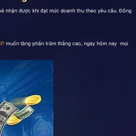
ời sẽ nhận được khi đạt mức doanh thu theo yêu cầu. Đồng
IP
muốn tăng phần trăm thắng cao, ngay hôm nay mọi