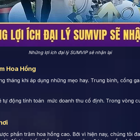
Những lợi ích đại lý SUMVIP sẽ nhận lại
ăm Hoa Hồng
hàng tháng khi áp dụng những mẹo hay. Trung bình, cổng 
sẽ tự động tính toán mức doanh thu cố định. Trong vòng cu
hơi
ược phần trăm hoa hồng cao. Bởi vì hiện nay, chúng tôi đ