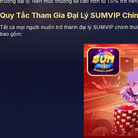
trường đại lý. Nên mức thưởng sẽ cao hơn từ 1.0% trở nên,
Quy Tắc Tham Gia Đại Lý SUMVIP Chín
Tất cả mọi người muốn trở thành đại lý SUMVIP chính thức
bao gồm: