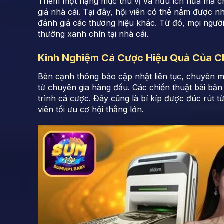
Thêm một hạng mục thú vị và hữu ích nữa mà 
giá nhà cái. Tại đây, hội viên có thể nắm được
đánh giá các thương hiệu khác. Từ đó, mọi ngườ
thưởng xanh chín tại nhà cái.
Kinh Nghiệm Cá Cược Hiệu Quả Của C
Bên cạnh thông báo cập nhật liên tục, chuyên 
từ chuyên gia hàng đầu. Các chiến thuật bài bả
trình cá cược. Đây cũng là bí kíp được đúc rút t
viên tối ưu cơ hội thắng lớn.