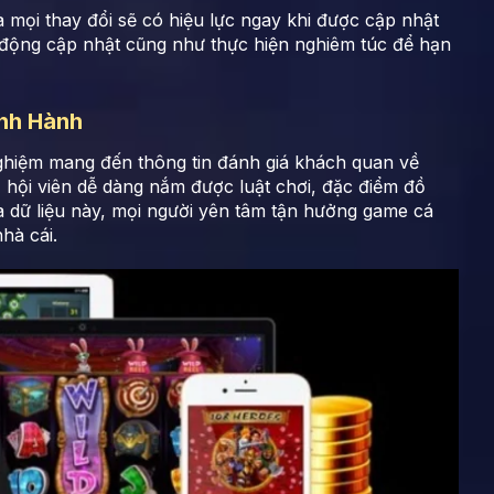
 mọi thay đổi sẽ có hiệu lực ngay khi được cập nhật
ủ động cập nhật cũng như thực hiện nghiêm túc để hạn
ịnh Hành
nghiệm mang đến thông tin đánh giá khách quan về
, hội viên dễ dàng nắm được luật chơi, đặc điểm đồ
a dữ liệu này, mọi người yên tâm tận hưởng game cá
hà cái.