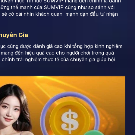
chuyên mục Tin tức SUMVIP mang đến chính là đánh
 những thế mạnh của SUMVIP cũng như so sánh với
i sẽ có cái nhìn khách quan, mạnh dạn đầu tư nhận
huyên Gia
mục cũng được đánh giá cao khi tổng hợp kinh nghiệm
n mang đến hiệu quả cao cho người chơi trong quá
ừ chính trải nghiệm thực tế của chuyên gia giúp hội