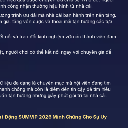
ành công nhận thưởng hậu hĩnh từ nhà cái.
ơng trình ưu đãi mà nhà cái ban hành trên nền tảng.
 gia, tăng vốn cược và thoải mái tận hưởng các tựa
 nối và trao đổi kinh nghiệm với các thành viên đam
, người chơi có thể kết nối ngay với chuyên gia để
ữ liệu đa dạng là chuyên mục mà hội viên đang tìm
hanh chóng mà còn là điểm đến tin cậy để tìm hiểu
n tận hưởng những giây phút giải trí tại nhà cái,
ạt Động SUMVIP 2026 Minh Chứng Cho Sự Uy