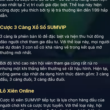
cao nhất tại 2 vị trí cuối giải đặc biệt. Thể loại này hiện
cũng được yêu thích bởi tỷ lệ trả thưởng lên đến 1:99 hấp
dẫn.
Cược 3 Càng Xổ Số SUMVIP
3 càng là phiên bản lô đề đặc biệt và hiện thu hút đông
đảo người chơi tham gia đầu tư. Với thể loại này, mọi người
sẽ dự đoán 3 con số có khả năng về trong kết quả mở
thưởng mới nhất.
Bởi độ khó cao nên hội viên tham gia cũng rất rủi ro
nhưng một khi thắng tiền thưởng sẽ rất hậu hĩnh. Hiện tại,
cổng game cập nhật đa dạng hình thức đánh gồm: 3 càng
đầu, 3 càng đuôi, 3 càng đầu đuôi.
Lô Xiên Online
Cược lô xiên SUMVIP tiếp tục là lựa chọn hàng đầu của
người chơi khi cá cược trực tuyến. Với thể loại này, hội