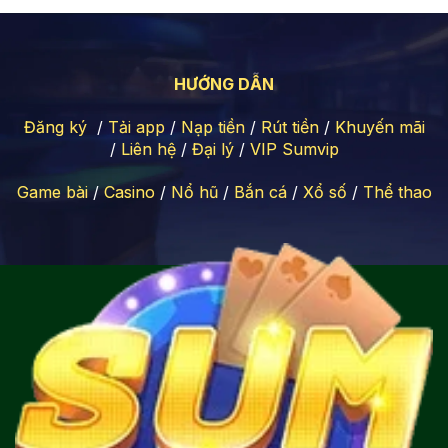
HƯỚNG DẪN
Đăng ký
/
Tải app
/
Nạp tiền
/
Rút tiền
/
Khuyến mãi
/
Liên hệ
/
Đại lý
/
VIP Sumvip
Game bài
/
Casino
/
Nổ hũ
/
Bắn cá
/
Xổ số
/
Thể thao