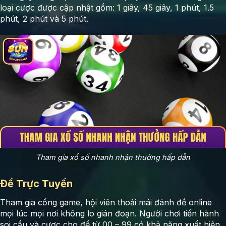
loại cược được cập nhật gồm: 1 giây, 45 giây, 1 phút, 1.5
phút, 2 phút và 5 phút.
Tham gia xổ số nhanh nhận thưởng hấp dẫn
Đề Trực Tuyến
Tham gia cổng game, hội viên thoải mái đánh đề online
mọi lúc mọi nơi không lo gián đoạn. Người chơi tiến hành
soi cầu và cược cho đề từ 00 – 99 có khả năng xuất hiện