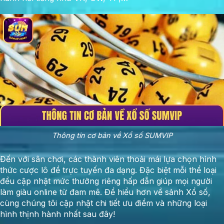
Thông tin cơ bản về Xổ số SUMVIP
Đến với sân chơi, các thành viên thoải mái lựa chọn hình
thức cược lô đề trực tuyến đa dạng. Đặc biệt mỗi thể loại
đều cập nhật mức thưởng riêng hấp dẫn giúp mọi người
làm giàu online từ đam mê. Để hiểu hơn về sảnh Xổ số,
cùng chúng tôi cập nhật chi tiết ưu điểm và những loại
hình thịnh hành nhất sau đây!