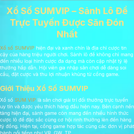
Xổ Số SUMVIP – Sảnh Lô Đề
Trực Tuyến Được Săn Đón
Nhất
Xổ số SUMVIP
hiện đại và xanh chín là địa chỉ cược tin
cậy của hàng triệu người chơi. Sảnh lô đề không chỉ mang
đến nhiều loại hình cược đa dạng mà còn cập nhật tỷ lệ
thưởng hấp dẫn. Hội viên gia nhập sân chơi dễ dàng soi
cầu, đặt cược và thu lợi nhuận khủng từ cổng game.
Giới Thiệu Xổ Số SUMVIP
Xổ số
SUM VIP
là sân chơi giải trí đổi thưởng trực tuyến
uy tín và được yêu thích hàng đầu hiện nay. Bên cạnh nền
tảng hiện đại, sảnh game còn mang đến nhiều hình thức
cược lô đề đặc sắc cùng cơ hội rinh thưởng lên đến hàng
tỷ đồng. Hiện tại, cổng game hợp tác cùng các đơn vị phát
hành nổi tiếng như VR, GW, TP,…