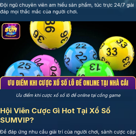
Đội ngũ chuyên viên am hiểu sản phẩm, túc trực 24/7 giải
đáp mọi thắc mắc của người chơi.
Ưu điểm khi cược xổ số lô đề online tại cổng game
Hội Viên Cược Gì Hot Tại Xổ Số
SUMVIP?
Để đáp ứng nhu cầu giải trí của người chơi, sảnh cược cập